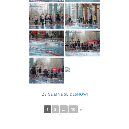
[ZEIGE EINE SLIDESHOW]
1
2
...
10
►