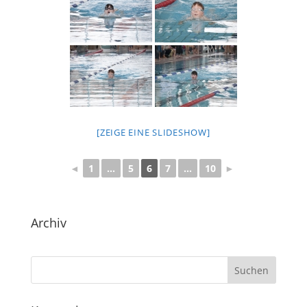
[ZEIGE EINE SLIDESHOW]
◄
1
...
5
6
7
...
10
►
Archiv