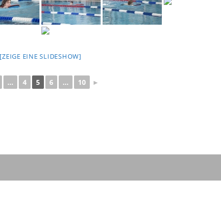
[ZEIGE EINE SLIDESHOW]
...
4
5
6
...
10
►