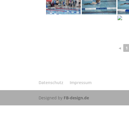
◄
1
Datenschutz
Impressum
Designed by
FB-design.de