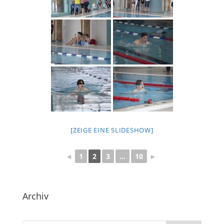
[ZEIGE EINE SLIDESHOW]
◄
1
2
3
...
10
►
Archiv