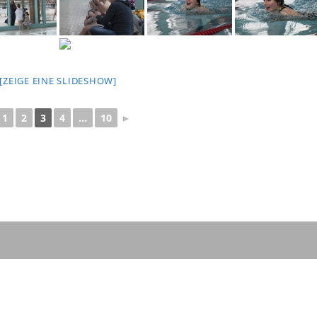
[ZEIGE EINE SLIDESHOW]
1
2
3
4
...
10
►